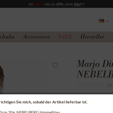
Im
Sale
– bis zu 6
0%
. jetzt
hier
!!!
chuhe
Accessoires
SALE
Hersteller
Marjo Di
NEBELB
(
0
)
Sicherer Kauf a
chtigen Sie mich, sobald der Artikel lieferbar ist.
Kostenfreie Rü
75cm 2tlg. NEBELBERG himmelblau