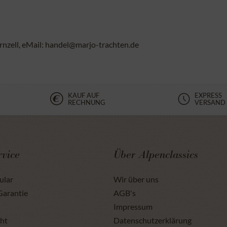
rnzell, eMail: handel@marjo-trachten.de
KAUF AUF
EXPRESS
RECHNUNG
VERSAND
vice
Über Alpenclassics
ular
Wir über uns
Garantie
AGB's
Impressum
ht
Datenschutzerklärung