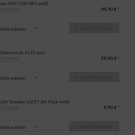
mps 0967100-081 weiß
r Details
94,90 €
*
In den
Warenkorb
chtenschuh 4131 ecru
r Details
59,90 €
*
In den
Warenkorb
tzen Sneaker LIZZY 2er Pack weiß
r Details
9,90 €
*
In den
Warenkorb