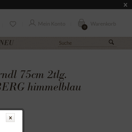
Mein Konto
Warenkorb
0
NEU
rndl 75cm 2tlg.
ERG himmelblau
uf Rechnung
cksendung