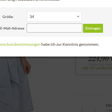
Schneller Versa
Bitte Größe wählen
Größe:
32
34
36
 E-Mail-Adresse
Eintragen
zur Größentabell
enschutzbestimmungen
habe ich zur Kenntnis genommen.
ab
224,90 
Preise inkl. MwS
zzgl. Versandkost
Dir
meh