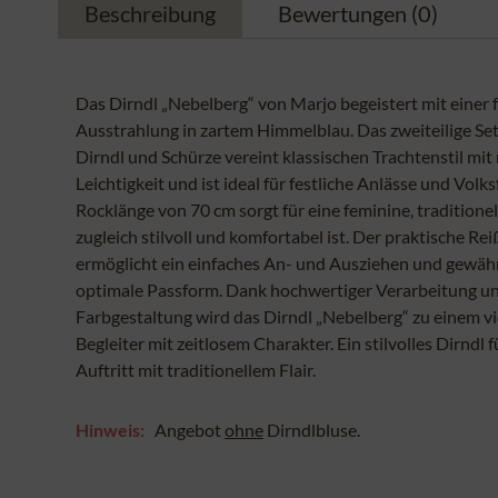
Beschreibung
Bewertungen
(0)
Das Dirndl „Nebelberg“ von Marjo begeistert mit einer f
Ausstrahlung in zartem Himmelblau. Das zweiteilige Se
Dirndl und Schürze vereint klassischen Trachtenstil mi
Leichtigkeit und ist ideal für festliche Anlässe und Volks
Rocklänge von 70 cm sorgt für eine feminine, traditionell
zugleich stilvoll und komfortabel ist. Der praktische Re
ermöglicht ein einfaches An- und Ausziehen und gewähr
optimale Passform. Dank hochwertiger Verarbeitung u
Farbgestaltung wird das Dirndl „Nebelberg“ zu einem vi
Begleiter mit zeitlosem Charakter. Ein stilvolles Dirndl 
Auftritt mit traditionellem Flair.
Hinweis:
Angebot
ohne
Dirndlbluse.