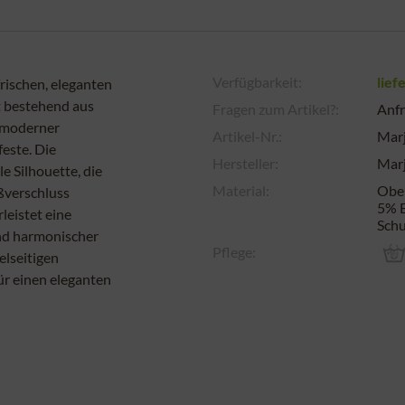
Verfügbarkeit:
lief
rischen, eleganten
t bestehend aus
Fragen zum Artikel?:
Anfr
t moderner
Artikel-Nr.:
Mar
feste. Die
Hersteller:
Mar
e Silhouette, die
Material:
Ober
ißverschluss
5% E
leistet eine
Schu
nd harmonischer
Pflege:
elseitigen
für einen eleganten