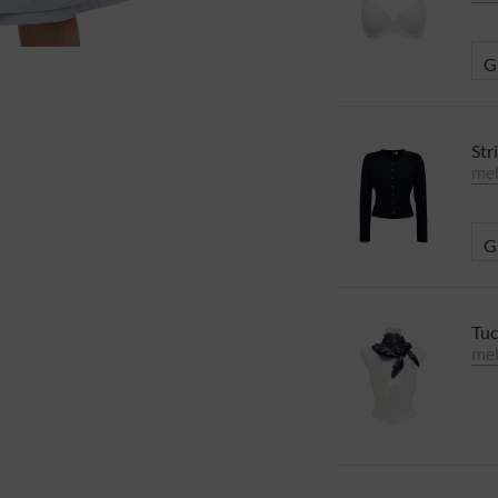
Str
meh
Tu
meh