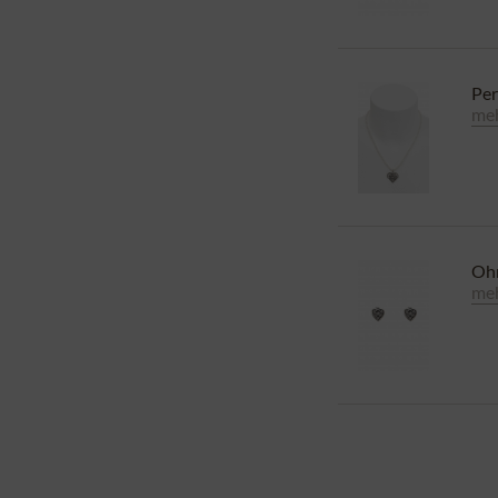
Per
meh
Ohr
meh