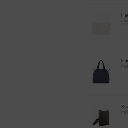
Han
meh
Han
meh
Kle
meh