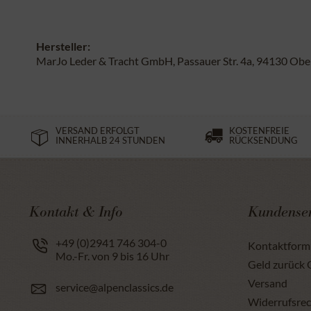
Hersteller:
MarJo Leder & Tracht GmbH, Passauer Str. 4a, 94130 Obe
VERSAND ERFOLGT
KOSTENFREIE
INNERHALB 24 STUNDEN
RÜCKSENDUNG
Kontakt & Info
Kundenser
+49 (0)2941 746 304-0
Kontaktform
Mo.-Fr. von 9 bis 16 Uhr
Geld zurück 
Versand
service@alpenclassics.de
Widerrufsrec