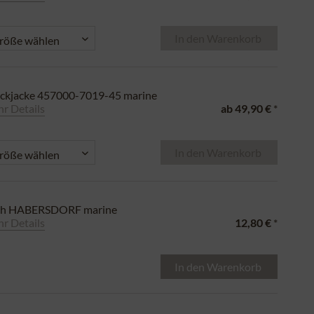
In den
Warenkorb
ickjacke 457000-7019-45 marine
r Details
ab
49,90 €
*
In den
Warenkorb
ch HABERSDORF marine
r Details
12,80 €
*
In den
Warenkorb