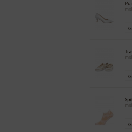
Pu
meh
Tra
meh
Spi
meh