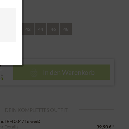
nd
38
40
42
44
46
48
e
€
In den
Warenkorb
t.
en
DEIN KOMPLETTES OUTFIT
ndl BH 004716 weiß
r Details
39,90 €
*