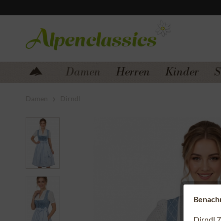
Zum Menü springen
Zum Hauptbereich springen
Damen
Herren
Kinder
S
Damen
Dirndl
Benachri
Dirndl 