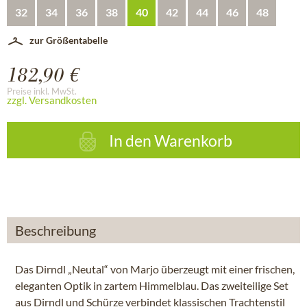
32
34
36
38
40
42
44
46
48
zur Größentabelle
182,90 €
Preise inkl. MwSt.
zzgl. Versandkosten
In den
Warenkorb
Beschreibung
Das Dirndl „Neutal“ von Marjo überzeugt mit einer frischen,
eleganten Optik in zartem Himmelblau. Das zweiteilige Set
aus Dirndl und Schürze verbindet klassischen Trachtenstil