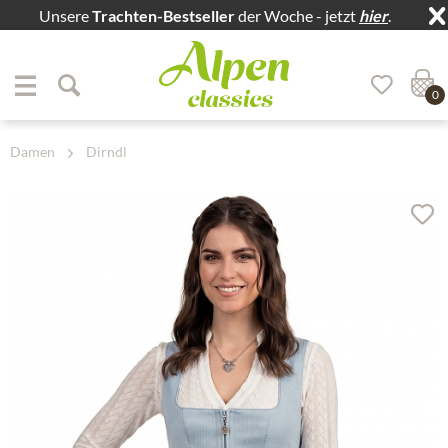
Unsere
Trachten-Bestseller
der Woche - jetzt
hier
.
Zum Menü springen
Zum Hauptbereich springen
0
Damen
Dirndl