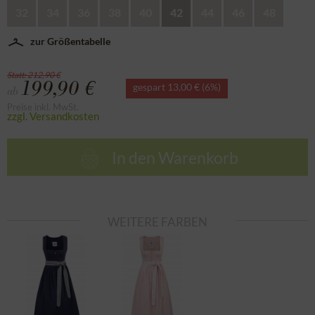
32
34
36
38
40
42
44
46
48
zur Größentabelle
Statt: 212,90 €
199,90 €
gespart 13,00 € (6%)
ab
Preise inkl. MwSt.
zzgl. Versandkosten
In den
Warenkorb
WEITERE FARBEN