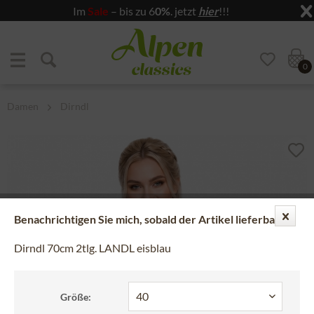
Im
Sale
– bis zu 6
0%
. jetzt
hier
!!!
Zum Menü springen
Zum Hauptbereich springen
0
Damen
Dirndl
Benachrichtigen Sie mich, sobald der Artikel lieferbar ist.
Dirndl 70cm 2tlg. LANDL eisblau
Größe: