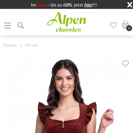
Im
Sale
– bis zu 6
0%
. jetzt
hier
!!!
Zum Menü springen
Zum Hauptbereich springen
0
Damen
Dirndl