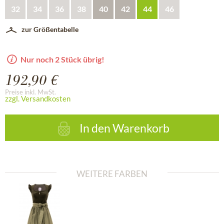
32
34
36
38
40
42
44
46
zur Größentabelle
Nur noch 2 Stück übrig!
192,90 €
Preise inkl. MwSt.
zzgl. Versandkosten
In den
Warenkorb
WEITERE FARBEN