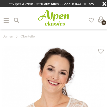
**Super Aktion -
25% auf Alles
- Code:
KRACHER25
Zum Menü springen
Zum Hauptbereich springen
0
Damen
Oberteile