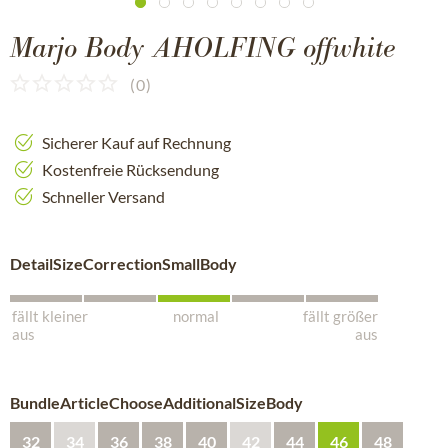
Marjo Body AHOLFING offwhite
(
0
)
Sicherer Kauf auf Rechnung
Kostenfreie Rücksendung
Schneller Versand
DetailSizeCorrectionSmallBody
fällt kleiner
normal
fällt größer
aus
aus
BundleArticleChooseAdditionalSizeBody
32
34
36
38
40
42
44
46
48