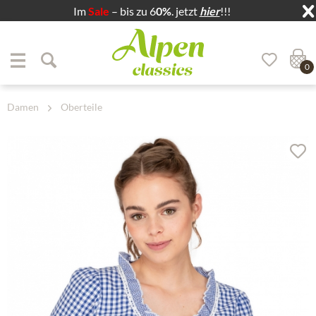
Im
Sale
– bis zu 6
0%
. jetzt
hier
!!!
Zum Menü springen
Zum Hauptbereich springen
0
Damen
Oberteile