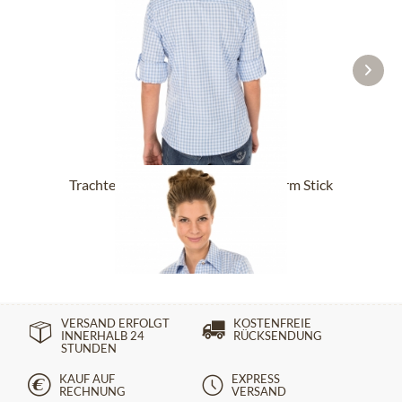
Trachtenbluse CHECKERED Langarm Stick
hellblau
ab 29,90 €
VERSAND ERFOLGT
KOSTENFREIE
INNERHALB 24
RÜCKSENDUNG
STUNDEN
KAUF AUF
EXPRESS
RECHNUNG
VERSAND