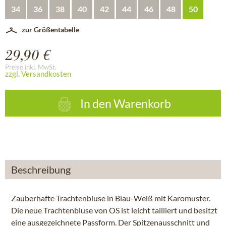
34
36
38
40
42
44
46
48
50
zur Größentabelle
29,90 €
Preise inkl. MwSt.
zzgl. Versandkosten
In den
Warenkorb
Beschreibung
Zauberhafte Trachtenbluse in Blau-Weiß mit Karomuster.
Die neue Trachtenbluse von OS ist leicht tailliert und besitzt
eine ausgezeichnete Passform. Der Spitzenausschnitt und