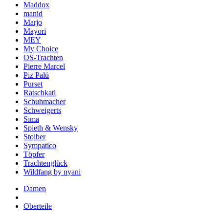
Maddox
manid
Marjo
Mayori
MEY
My Choice
OS-Trachten
Pierre Marcel
Piz Palü
Purset
Ratschkatl
Schuhmacher
Schweigerts
Sima
Spieth & Wensky
Stoiber
Sympatico
Töpfer
Trachtenglück
Wildfang by nyani
Damen
Oberteile