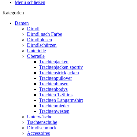
Menü schließen
Kategorien
Damen
Dirndl
Dirndl nach Farbe
Dirndlblusen
Dirndlschürzen
Unterteile
Oberteile
Trachtenjacken
Trachtenjacken sportiv
Trachtenstrickjacken
Trachtenpullover
Trachtenblusen
Trachtenbodys
Trachten T-Shirts
Trachten Langarmshirt
Trachtenmieder
Trachtenwesten
Unterwäsche
Trachtenschuhe
Dirndlschmuck
Accessoires