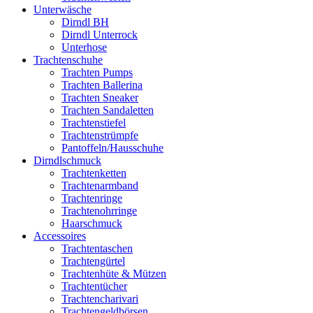
Unterwäsche
Dirndl BH
Dirndl Unterrock
Unterhose
Trachtenschuhe
Trachten Pumps
Trachten Ballerina
Trachten Sneaker
Trachten Sandaletten
Trachtenstiefel
Trachtenstrümpfe
Pantoffeln/Hausschuhe
Dirndlschmuck
Trachtenketten
Trachtenarmband
Trachtenringe
Trachtenohrringe
Haarschmuck
Accessoires
Trachtentaschen
Trachtengürtel
Trachtenhüte & Mützen
Trachtentücher
Trachtencharivari
Trachtengeldbörsen