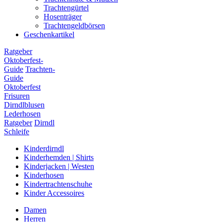
Trachtengürtel
Hosenträger
Trachtengeldbörsen
Geschenkartikel
Ratgeber
Oktoberfest-
Guide
Trachten-
Guide
Oktoberfest
Frisuren
Dirndlblusen
Lederhosen
Ratgeber
Dirndl
Schleife
Kinderdirndl
Kinderhemden | Shirts
Kinderjacken | Westen
Kinderhosen
Kindertrachtenschuhe
Kinder Accessoires
Damen
Herren