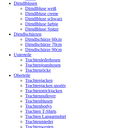
Dirndlblusen
Dirndlbluse weiß
Dirndlbluse creme
Dirndlbluse schwarz
Dirndlbluse farbig
Dirndlbluse Spitze
Dirndlschürzen
Dirndlschürze 60cm
Dirndlschürze 70cm
Dirndlschürze 90cm
Unterteile
Trachtenlederhosen
Trachtenjeanshosen
Trachtenröcke
Oberteile
Trachtenjacken
Trachtenjacken sportiv
Trachtenstrickjacken
Trachtenpullover
Trachtenblusen
Trachtenbodys
Trachten T-Shirts
Trachten Langarmshirt
Trachtenmieder
Trachtenwesten