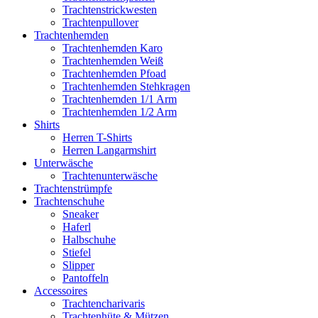
Trachtenstrickwesten
Trachtenpullover
Trachtenhemden
Trachtenhemden Karo
Trachtenhemden Weiß
Trachtenhemden Pfoad
Trachtenhemden Stehkragen
Trachtenhemden 1/1 Arm
Trachtenhemden 1/2 Arm
Shirts
Herren T-Shirts
Herren Langarmshirt
Unterwäsche
Trachtenunterwäsche
Trachtenstrümpfe
Trachtenschuhe
Sneaker
Haferl
Halbschuhe
Stiefel
Slipper
Pantoffeln
Accessoires
Trachtencharivaris
Trachtenhüte & Mützen