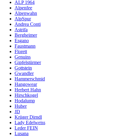
ALP 1964
Alpenfee
Alpenwahn
AlpSpur
Andrea Conti
Astrifa
Bergheimer
Esgano
Faustmann
Florett
Genuins
Gipfelstürmer
Gottstein
Gwandler
Hammerschmid
Hangowear
Herbert Hahn
Hirschkogel
Hodalump
Huber
JD
Krüger Dirndl
Lady Edelweiss
Leder FEIN
Lusana