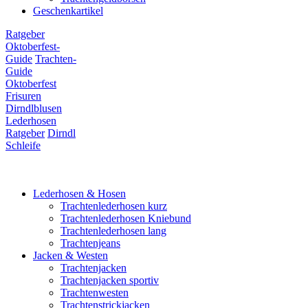
Geschenkartikel
Ratgeber
Oktoberfest-
Guide
Trachten-
Guide
Oktoberfest
Frisuren
Dirndlblusen
Lederhosen
Ratgeber
Dirndl
Schleife
Lederhosen & Hosen
Trachtenlederhosen kurz
Trachtenlederhosen Kniebund
Trachtenlederhosen lang
Trachtenjeans
Jacken & Westen
Trachtenjacken
Trachtenjacken sportiv
Trachtenwesten
Trachtenstrickjacken