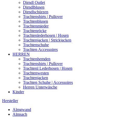
Dirndl Outlet
Dirndlblusen
Dirndlschürzen
Trachtenshirts | Pullover
Trachtenblusen
Trachtenmieder
Trachtenröcke
Trachtenlederhosen | Hosen
Trachtenjacken | Strickjacken
Trachtenschuhe
Trachten Accessoires
HERREN
Trachtenhemden
Trachtenshirts | Pullover
Trachtenl Lederhosen | Hosen
Trachtenwesten
Trachtenjacken
Trachten Schuhe | Accessoires
Herren Unterwäsche
Kinder
Hersteller
Almgwand
Almsach