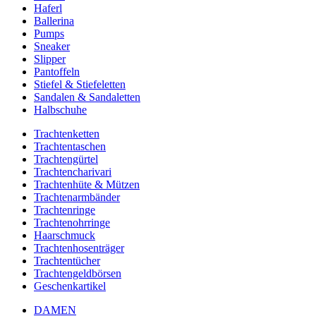
Haferl
Ballerina
Pumps
Sneaker
Slipper
Pantoffeln
Stiefel & Stiefeletten
Sandalen & Sandaletten
Halbschuhe
Trachtenketten
Trachtentaschen
Trachtengürtel
Trachtencharivari
Trachtenhüte & Mützen
Trachtenarmbänder
Trachtenringe
Trachtenohrringe
Haarschmuck
Trachtenhosenträger
Trachtentücher
Trachtengeldbörsen
Geschenkartikel
DAMEN