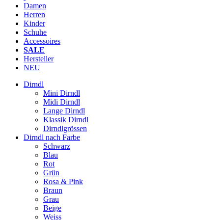
Damen
Herren
Kinder
Schuhe
Accessoires
SALE
Hersteller
NEU
Dirndl
Mini Dirndl
Midi Dirndl
Lange Dirndl
Klassik Dirndl
Dirndlgrössen
Dirndl nach Farbe
Schwarz
Blau
Rot
Grün
Rosa & Pink
Braun
Grau
Beige
Weiss