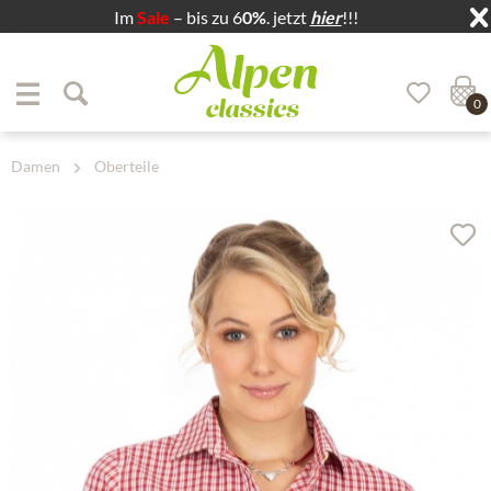
Im
Sale
– bis zu 6
0%
. jetzt
hier
!!!
Zum Menü springen
Zum Hauptbereich springen
0
Damen
Oberteile