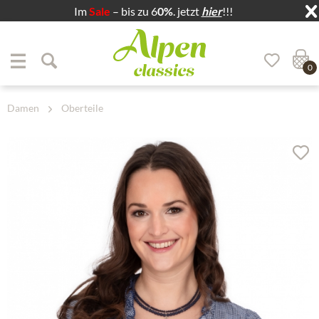
Im
Sale
– bis zu 6
0%
. jetzt
hier
!!!
Zum Menü springen
Zum Hauptbereich springen
0
Damen
Oberteile