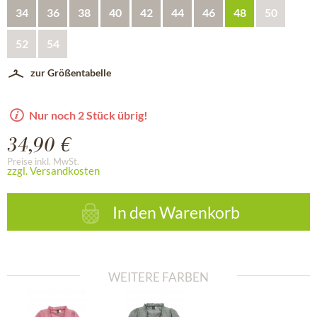
34
36
38
40
42
44
46
48
50
52
54
zur Größentabelle
Nur noch 2 Stück übrig!
34,90 €
Preise inkl. MwSt.
zzgl. Versandkosten
In den
Warenkorb
WEITERE FARBEN