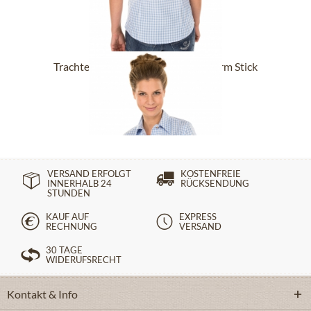
Trachtenbluse CHECKERED Langarm Stick
hellblau
ab 29,90 €
VERSAND ERFOLGT
KOSTENFREIE
INNERHALB 24
RÜCKSENDUNG
STUNDEN
KAUF AUF
EXPRESS
RECHNUNG
VERSAND
30 TAGE
WIDERUFSRECHT
Kontakt & Info