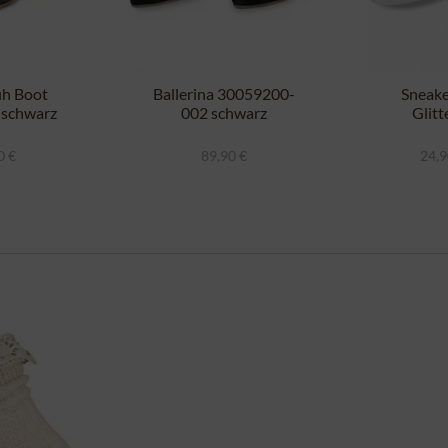
h Boot
Ballerina 30059200-
Sneak
 schwarz
002 schwarz
Glitt
0 €
89,90 €
24,9