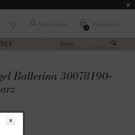
Mein Konto
Warenkorb
0
NEU
gel Ballerina 30078190-
arz
uf Rechnung
cksendung