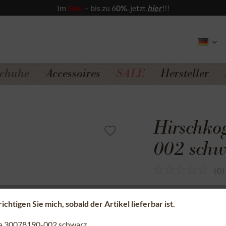
Im
Sale
– bis zu 6
0%
. jetzt
hier
!!!
chuhe
Accessoires
SALE
Hersteller
Hirschko
002 schw
(
0
)
Sicherer Kauf a
chtigen Sie mich, sobald der Artikel lieferbar ist.
Kostenfreie Rü
na 30078190-002 schwarz