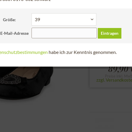
Schneller Versa
Bitte Größe der Sc
Größe:
36
37
38
 E-Mail-Adresse
Eintragen
zur Größentabell
enschutzbestimmungen
habe ich zur Kenntnis genommen.
89,90 
Preise inkl. MwS
zzgl. Versandkost