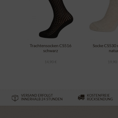
Trachtensocken CS516
Socke CS530 m
schwarz
natu
14,90 €
19,90
VERSAND ERFOLGT
KOSTENFREIE
INNERHALB 24 STUNDEN
RÜCKSENDUNG