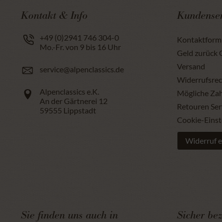
Kontakt & Info
Kundenser
+49 (0)2941 746 304-0
Kontaktform
Mo.-Fr. von 9 bis 16 Uhr
Geld zurück 
Versand
service@alpenclassics.de
Widerrufsrec
Alpenclassics e.K.
Mögliche Za
An der Gärtnerei 12
Retouren Ser
59555
Lippstadt
Cookie-Einst
Widerruf e
Sie finden uns auch in
Sicher be