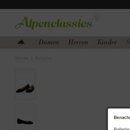
Zum Menü springen
Zum Hauptbereich springen
Damen
Herren
Kinder
S
Schuhe
Ballerina
Benachri
Balleri