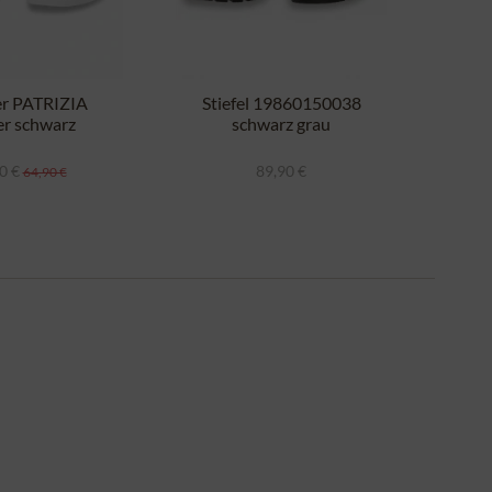
er PATRIZIA
Stiefel 19860150038
Pu
er schwarz
schwarz grau
V
0 €
89,90 €
a
64,90 €