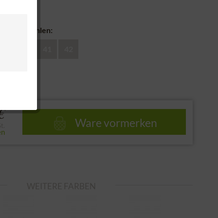
nd
huhe auswählen:
39
40
41
42
e
€
Ware vormerken
t.
en
WEITERE FARBEN